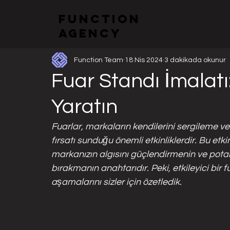
function
Tüm Gönderiler
Fuarlar ve Stand Tasarımları
Kurumsa
agency
Function Team
18 Nis 2024
3 dakikada okunur
Fuar Standı İmalatı:
Yaratın
Fuarlar, markaların kendilerini sergileme ve
fırsatı sunduğu önemli etkinliklerdir. Bu etki
markanızın algısını güçlendirmenin ve potans
bırakmanın anahtarıdır. Peki, etkileyici bir f
aşamalarını sizler için özetledik.