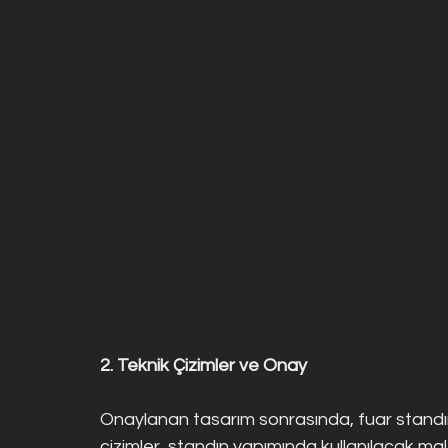
2. Teknik Çizimler ve Onay
Onaylanan tasarım sonrasında, fuar standının 
çizimler, standın yapımında kullanılacak malz