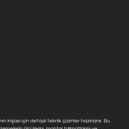
inşası için detaylı teknik çizimler hazırlanır. Bu 
emelerin ölçülerini, montaj talimatlarını ve 