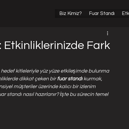
l Etkinlik Organizasyonları
Sektörel Fuar Haberleri
Biz Kimiz?
Fuar Standı
Etk
 Etkinliklerinizde Fark
 hedef kitleleriyle yüz yüze etkileşimde bulunma 
nliklerde dikkat çeken bir
 fuar standı 
kurmak, 
iyel müşteriler üzerinde kalıcı bir izlenim 
uar standı nasıl hazırlanır? İşte bu sürecin temel 