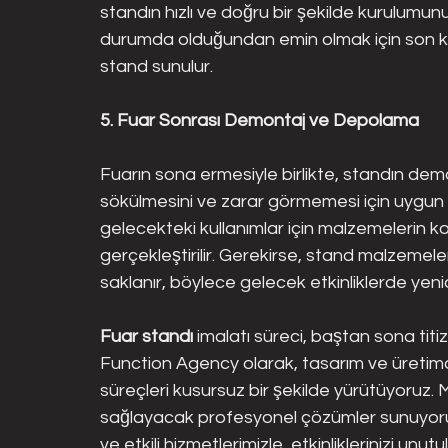
standın hızlı ve doğru bir şekilde kurulumunu
durumda olduğundan emin olmak için son kontr
stand sunulur.
5. Fuar Sonrası Demontaj ve Depolama
Fuarın sona ermesiyle birlikte, standın dem
sökülmesini ve zarar görmemesi için uygun 
gelecekteki kullanımlar için malzemelerin ko
gerçekleştirilir. Gerekirse, stand malzemeler
saklanır, böylece gelecek etkinliklerde yenide
Fuar standı
 imalatı süreci, baştan sona titi
Function Agency olarak, tasarım ve üreti
süreçleri kusursuz bir şekilde yürütüyoruz. 
sağlayacak profesyonel çözümler sunuyoruz.
ve etkili hizmetlerimizle, etkinliklerinizi unu