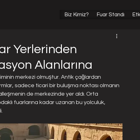
l Etkinlik Organizasyonları
Sektörel Fuar Haberleri
Biz Kimiz?
Fuar Standı
Etk
ar Yerlerinden
asyon Alanlarına
leşiminin merkezi olmuştur. Antik çağlardan 
rmlar, sadece ticari bir buluşma noktası olmanın 
alleşmenin de merkezinde yer aldı. Orta 
daklı fuarlarına kadar uzanan bu yolculuk, 
i.