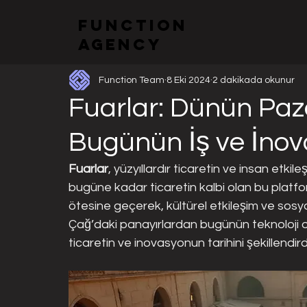
function
Tüm Gönderiler
Fuarlar ve Stand Tasarımları
Kurumsa
agency
Function Team
8 Eki 2024
2 dakikada okunur
Fuarlar: Dünün Paz
Bugünün İş ve İnov
Fuarlar
, yüzyıllardır ticaretin ve insan etki
bugüne kadar ticaretin kalbi olan bu platfo
ötesine geçerek, kültürel etkileşim ve sosy
Çağ’daki panayırlardan bugünün teknoloji o
ticaretin ve inovasyonun tarihini şekillendird