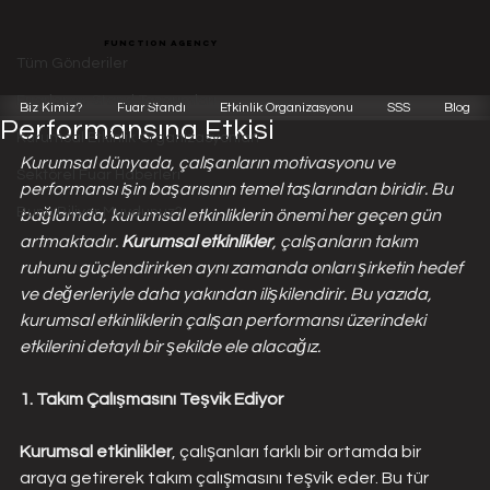
Tüm Gönderiler
function agency
Function Team
20 Oca 2024
1 dakikada okunur
Tüm Gönderiler
Kurumsal Etkinliklerin Çalışan
Fuarlar ve Stand Tasarımları
Biz Kimiz?
Fuar Standı
Etkinlik Organizasyonu
SSS
Blog
Performansına Etkisi
Kurumsal Etkinlik Organizasyonları
Kurumsal dünyada, çalışanların motivasyonu ve 
Sektörel Fuar Haberleri
performansı işin başarısının temel taşlarından biridir. Bu 
Bunu Biliyor Muydunuz?
bağlamda, kurumsal etkinliklerin önemi her geçen gün 
artmaktadır. 
Kurumsal etkinlikler
, çalışanların takım 
ruhunu güçlendirirken aynı zamanda onları şirketin hedef 
ve değerleriyle daha yakından ilişkilendirir. Bu yazıda, 
kurumsal etkinliklerin çalışan performansı üzerindeki 
etkilerini detaylı bir şekilde ele alacağız.
1. Takım Çalışmasını Teşvik Ediyor
Kurumsal etkinlikler
, çalışanları farklı bir ortamda bir 
araya getirerek takım çalışmasını teşvik eder. Bu tür 