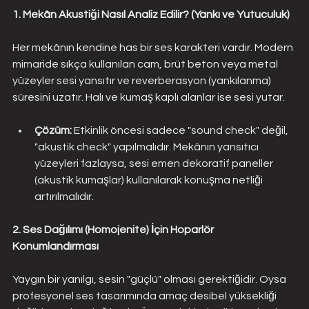
1. Mekân Akustiği Nasıl Analiz Edilir? (Yankı ve Yutuculuk)
Her mekânın kendine has bir ses karakteri vardır. Modern 
mimaride sıkça kullanılan cam, brüt beton veya metal 
yüzeyler sesi yansıtır ve reverberasyon (yankılanma) 
süresini uzatır. Halı ve kumaş kaplı alanlar ise sesi yutar.
Çözüm: 
Etkinlik öncesi sadece "sound check" değil, 
"akustik check" yapılmalıdır. Mekânın yansıtıcı 
yüzeyleri fazlaysa, sesi emen dekoratif paneller 
(akustik kumaşlar) kullanılarak konuşma netliği 
artırılmalıdır.
2. Ses Dağılımı (Homojenite) İçin Hoparlör 
Konumlandırması
Yaygın bir yanılgı, sesin "güçlü" olması gerektiğidir. Oysa 
profesyonel ses tasarımında amaç desibel yüksekliği 