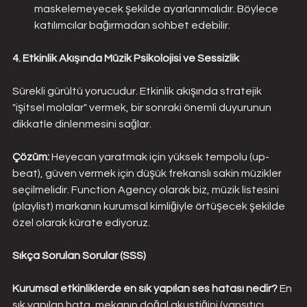
maskelemeyecek şekilde ayarlanmalıdır. Böylece 
katılımcılar bağırmadan sohbet edebilir.
4. Etkinlik Akışında Müzik Psikolojisi ve Sessizlik
Sürekli gürültü yorucudur. Etkinlik akışında stratejik 
"işitsel molalar" vermek, bir sonraki önemli duyurunun 
dikkatle dinlenmesini sağlar.
Çözüm: 
Heyecan yaratmak için yüksek tempolu (up-
beat), güven vermek için düşük frekanslı sakin müzikler 
seçilmelidir. Function Agency olarak biz, müzik listesini 
(playlist) markanın kurumsal kimliğiyle örtüşecek şekilde 
özel olarak kürate ediyoruz.
Sıkça Sorulan Sorular (SSS)
Kurumsal etkinliklerde en sık yapılan ses hatası nedir? 
En 
sık yapılan hata, mekanın doğal akustiğini (yansıtıcı 