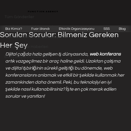
Tüm Gönderiler
function agency
Function Team
20 Oca 2024
4 dakikada okunur
Tüm Gönderiler
Web Konferans Hakkında Sıkça
Fuarlar ve Stand Tasarımları
Biz Kimiz?
Fuar Standı
Etkinlik Organizasyonu
SSS
Blog
Sorulan Sorular: Bilmeniz Gereken
Kurumsal Etkinlik Organizasyonları
Her Şey
Sektörel Fuar Haberleri
Dijital çağda hızla gelişen iş dünyasında, 
web konferans
Bunu Biliyor Muydunuz?
artık vazgeçilmez bir araç haline geldi. Uzaktan çalışma 
ve dijital işbirliğinin sürekli geliştiği bu dönemde, web 
konferanslarını anlamak ve etkili bir şekilde kullanmak her 
zamankinden daha önemli. Peki, bu teknolojiyi en iyi 
şekilde nasıl kullanabilirsiniz? İşte en çok merak edilen 
sorular ve yanıtları!