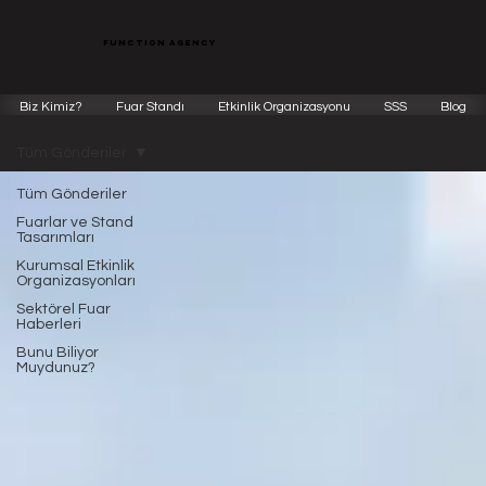
function agency
Biz Kimiz?
Fuar Standı
Etkinlik Organizasyonu
SSS
Blog
Tüm Gönderiler
Tüm Gönderiler
Fuarlar ve Stand
Tasarımları
Kurumsal Etkinlik
Organizasyonları
Sektörel Fuar
Haberleri
Bunu Biliyor
Muydunuz?