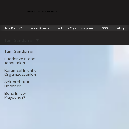
function agency
Biz Kimiz?
Fuar Standı
Etkinlik Organizasyonu
SSS
Blog
Tüm Gönderiler
Tüm Gönderiler
Fuarlar ve Stand
Tasarımları
Kurumsal Etkinlik
Organizasyonları
Sektörel Fuar
Haberleri
Bunu Biliyor
Muydunuz?